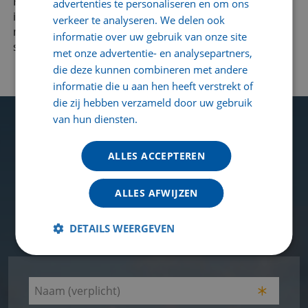
Het bedrijf is door de jarenlange ervaring, blijvende
advertenties te personaliseren en om ons
innovatie en verbeteringen op het gebied van
verkeer te analyseren. We delen ook
metaalverwerking en- recycling dé specialist in de
informatie over uw gebruik van onze site
sector.
met onze advertentie- en analysepartners,
die deze kunnen combineren met andere
informatie die u aan hen heeft verstrekt of
die zij hebben verzameld door uw gebruik
van hun diensten.
Lees verder
ALLES ACCEPTEREN
LAAT ONS JE HELPEN
ALLES AFWIJZEN
Benieuwd naar ons assortiment of heeft u nog
vragen? Laat ons weten waarmee we u kunnen
DETAILS WEERGEVEN
helpen.
Naam
(Vereist)