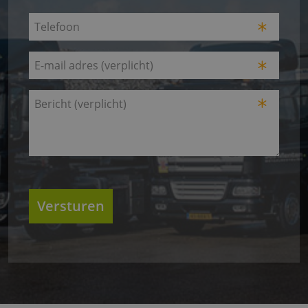
Voornaam
Telefoon
(Vereist)
E-
mailadres
(Vereist)
Bericht
(Vereist)